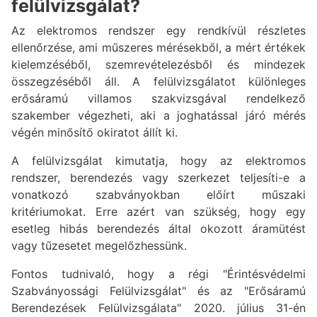
felülvizsgálat?
Az elektromos rendszer egy rendkívül részletes
ellenőrzése, ami műszeres mérésekből, a mért értékek
kielemzéséből, szemrevételezésből és mindezek
összegzéséből áll. A felülvizsgálatot különleges
erősáramú villamos szakvizsgával rendelkező
szakember végezheti, aki a joghatással járó mérés
végén minősítő okiratot állít ki.
A felülvizsgálat kimutatja, hogy az elektromos
rendszer, berendezés vagy szerkezet teljesíti-e a
vonatkozó szabványokban előírt műszaki
kritériumokat. Erre azért van szükség, hogy egy
esetleg hibás berendezés által okozott áramütést
vagy tűzesetet megelőzhessünk.
Fontos tudnivaló, hogy a régi "Érintésvédelmi
Szabványossági Felülvizsgálat" és az "Erősáramú
Berendezések Felülvizsgálata" 2020. július 31-én