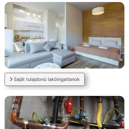
Saját tulajdonú lakóingatlanok