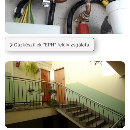
Gázkészülék "EPH" felülvizsgálata