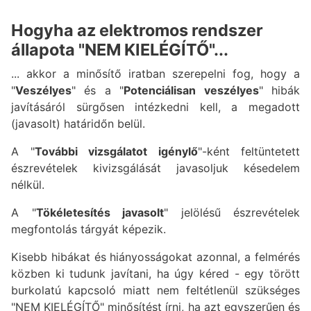
Hogyha az elektromos rendszer
állapota "NEM KIELÉGÍTŐ"...
... akkor a minősítő iratban szerepelni fog, hogy a
"
Veszélyes
" és a "
Potenciálisan veszélyes
" hibák
javításáról sürgősen intézkedni kell, a megadott
(javasolt) határidőn belül.
A "
További vizsgálatot igénylő
"-ként feltüntetett
észrevételek kivizsgálását javasoljuk késedelem
nélkül.
A "
Tökéletesítés javasolt
" jelölésű észrevételek
megfontolás tárgyát képezik.
Kisebb hibákat és hiányosságokat azonnal, a felmérés
közben ki tudunk javítani, ha úgy kéred - egy törött
burkolatú kapcsoló miatt nem feltétlenül szükséges
"NEM KIELÉGÍTŐ" minősítést írni, ha azt egyszerűen és