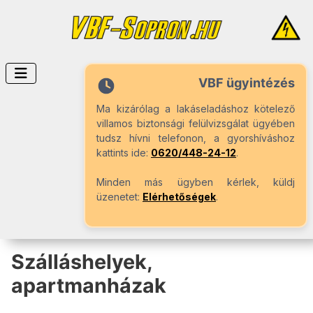
VBF ügyintézés
Ma kizárólag a lakáseladáshoz kötelező
villamos biztonsági felülvizsgálat ügyében
tudsz hívni telefonon, a gyorshíváshoz
kattints ide:
0620/448-24-12
.
Minden más ügyben kérlek, küldj
üzenetet:
Elérhetőségek
.
Szálláshelyek,
apartmanházak