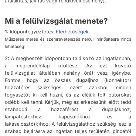
átalakítás, javítás vagy rendkívüli esemény).
Mi a felülvizsgálat menete?
1: Időpontegyeztetés:
Elérhetőségek
M
űszeres mérés és szemrevételezés nélküli minősítésre nincs
lehetőség!
2: A megbeszélt időpontban találkozó az ingatlanban,
a megrendelőlap kitöltése. Az ezt követő
felülvizsgálat általában néhány órát vesz igénybe.
Fontos, hogy az összes dugaljhoz (konnektor)
hozzáférés szükséges, ezért azokból minden
fogyasztót ki kell húzni, és az eléjük tolt bútorokat
odébb kell tenni. Kérjük, még az érkezésünk előtt tedd
szabaddá a hozzáférést a dugaljakhoz,
lámpatestekhez, kapcsolókhoz és a
lakáselosztó(k)hoz. A felülvizsgálathoz szükség lesz a
szabad bejárásra az ingatlan teljes területén, pincétől